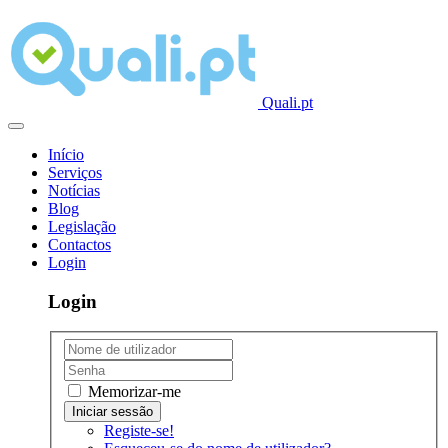
Quali.pt
Início
Serviços
Notícias
Blog
Legislação
Contactos
Login
Login
Memorizar-me
Registe-se!