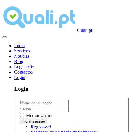
Quali.pt
Início
Serviços
Notícias
Blog
Legislação
Contactos
Login
Login
Memorizar-me
Registe-se!