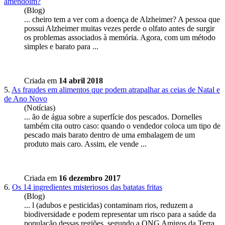
amendoim?
(Blog)
... cheiro tem a ver com a doença de Alzheimer? A pessoa que
possui Alzheimer muitas vezes perde o olfato antes de surgir
os problemas associados à memória. Agora, com um método
simples e
barato
para ...
Criada em
14 abril 2018
5.
As fraudes em alimentos que podem atrapalhar as ceias de Natal e
de Ano Novo
(Notícias)
... ão de água sobre a superfície dos pescados. Dornelles
também cita outro caso: quando o vendedor coloca um tipo de
pescado mais
barato
dentro de uma embalagem de um
produto mais caro. Assim, ele vende ...
Criada em
16 dezembro 2017
6.
Os 14 ingredientes misteriosos das batatas fritas
(Blog)
... l (adubos e pesticidas) contaminam rios, reduzem a
biodiversidade e podem representar um risco para a saúde da
população dessas regiões, segundo a ONG Amigos da Terra.