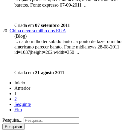
barato
s. Fonte expresso 07-09-2011 ...
Criada em
07 setembro 2011
20.
China devora milho dos EUA
(Blog)
... na do milho ter subido tanto - a ponto de fazer o milho
americano parecer
barato
. Fonte midianews 28-08-2011
id=1037|height=262|width=350 ...
Criada em
21 agosto 2011
Início
Anterior
1
2
Seguinte
Fim
Pesquisa...
Pesquisar