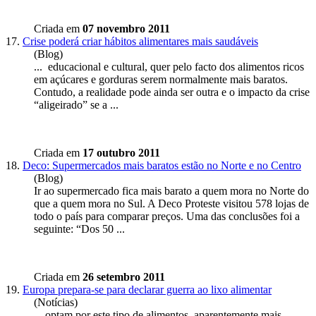
Criada em
07 novembro 2011
17.
Crise poderá criar hábitos alimentares mais saudáveis
(Blog)
... educacional e cultural, quer pelo facto dos alimentos ricos
em açúcares e gorduras serem normalmente mais
barato
s.
Contudo, a realidade pode ainda ser outra e o impacto da crise
“aligeirado” se a ...
Criada em
17 outubro 2011
18.
Deco: Supermercados mais baratos estão no Norte e no Centro
(Blog)
Ir ao supermercado fica mais
barato
a quem mora no Norte do
que a quem mora no Sul. A Deco Proteste visitou 578 lojas de
todo o país para comparar preços. Uma das conclusões foi a
seguinte: “Dos 50 ...
Criada em
26 setembro 2011
19.
Europa prepara-se para declarar guerra ao lixo alimentar
(Notícias)
... optam por este tipo de alimentos, aparentemente mais