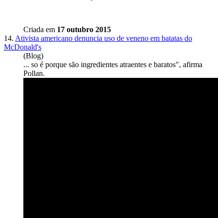
Criada em
17 outubro 2015
14.
Ativista americano denuncia uso de veneno em batatas do
McDonald's
(Blog)
... so é porque são ingredientes atraentes e
barato
s", afirma
Pollan.