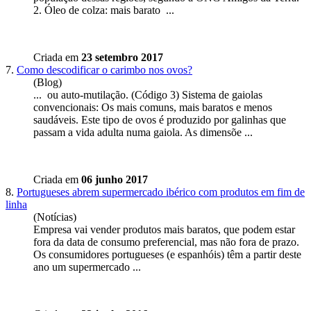
2. Óleo de colza: mais
barato
...
Criada em
23 setembro 2017
7.
Como descodificar o carimbo nos ovos?
(Blog)
... ou auto-mutilação. (Código 3) Sistema de gaiolas
convencionais: Os mais comuns, mais
barato
s e menos
saudáveis. Este tipo de ovos é produzido por galinhas que
passam a vida adulta numa gaiola. As dimensõe ...
Criada em
06 junho 2017
8.
Portugueses abrem supermercado ibérico com produtos em fim de
linha
(Notícias)
Empresa vai vender produtos mais
barato
s, que podem estar
fora da data de consumo preferencial, mas não fora de prazo.
Os consumidores portugueses (e espanhóis) têm a partir deste
ano um supermercado ...