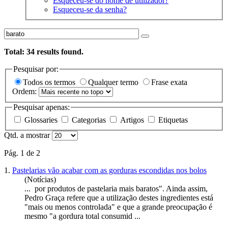
Esqueceu-se do nome de utilizador?
Esqueceu-se da senha?
Total:
34
results found.
Pesquisar por:
Todos os termos
Qualquer termo
Frase exata
Ordem:
Pesquisar apenas:
Glossaries
Categorias
Artigos
Etiquetas
Qtd. a mostrar
Pág. 1 de 2
1.
Pastelarias vão acabar com as gorduras escondidas nos bolos
(Notícias)
... por produtos de pastelaria mais
barato
s". Ainda assim,
Pedro Graça refere que a utilização destes ingredientes está
"mais ou menos controlada" e que a grande preocupação é
mesmo "a gordura total consumid ...