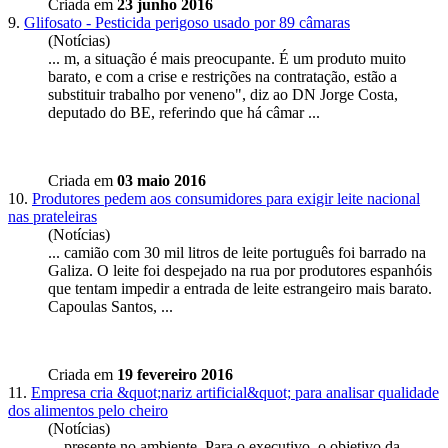
Criada em
23 junho 2016
9.
Glifosato - Pesticida perigoso usado por 89 câmaras
(Notícias)
... m, a situação é mais preocupante. É um produto muito
barato
, e com a crise e restrições na contratação, estão a
substituir trabalho por veneno", diz ao DN Jorge Costa,
deputado do BE, referindo que há câmar ...
Criada em
03 maio 2016
10.
Produtores pedem aos consumidores para exigir leite nacional
nas prateleiras
(Notícias)
... camião com 30 mil litros de leite português foi barrado na
Galiza. O leite foi despejado na rua por produtores espanhóis
que tentam impedir a entrada de leite estrangeiro mais
barato
.
Capoulas Santos, ...
Criada em
19 fevereiro 2016
11.
Empresa cria &quot;nariz artificial&quot; para analisar qualidade
dos alimentos pelo cheiro
(Notícias)
... presente no ambiente. Para o executivo, o objetivo da