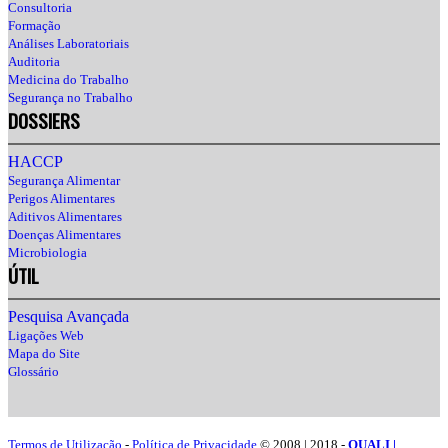
Consultoria
Formação
Análises Laboratoriais
Auditoria
Medicina do Trabalho
Segurança no Trabalho
DOSSIERS
HACCP
Segurança Alimentar
Perigos Alimentares
Aditivos Alimentares
Doenças Alimentares
Microbiologia
ÚTIL
Pesquisa Avançada
Ligações Web
Mapa do Site
Glossário
Termos de Utilização
-
Política de Privacidade
© 2008 | 2018 -
QUALI |