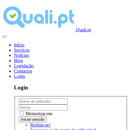
Quali.pt
Início
Serviços
Notícias
Blog
Legislação
Contactos
Login
Login
Memorizar-me
Registe-se!