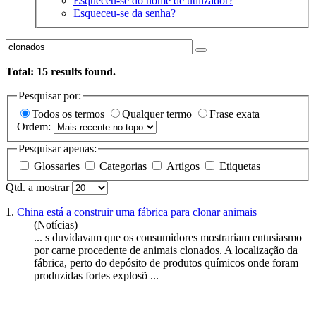
Esqueceu-se do nome de utilizador?
Esqueceu-se da senha?
Total:
15
results found.
Pesquisar por:
Todos os termos
Qualquer termo
Frase exata
Ordem:
Pesquisar apenas:
Glossaries
Categorias
Artigos
Etiquetas
Qtd. a mostrar
1.
China está a construir uma fábrica para clonar animais
(Notícias)
... s duvidavam que os consumidores mostrariam entusiasmo
por carne procedente de animais
clonados
. A localização da
fábrica, perto do depósito de produtos químicos onde foram
produzidas fortes explosõ ...