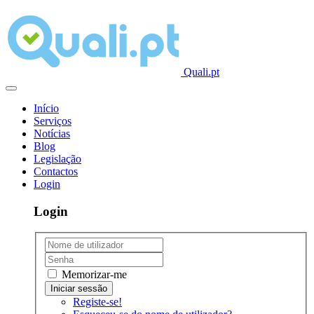
Quali.pt
Início
Serviços
Notícias
Blog
Legislação
Contactos
Login
Login
Memorizar-me
Registe-se!