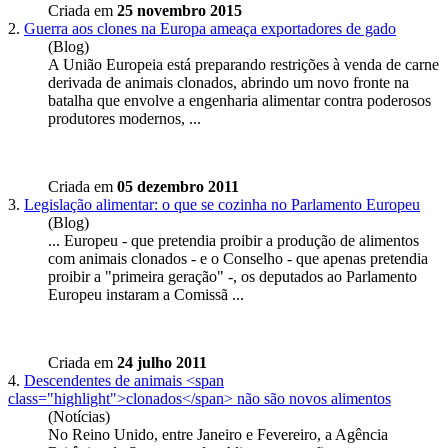
Criada em
25 novembro 2015
2.
Guerra aos clones na Europa ameaça exportadores de gado
(Blog)
A União Europeia está preparando restrições à venda de carne
derivada de animais
clonados
, abrindo um novo fronte na
batalha que envolve a engenharia alimentar contra poderosos
produtores modernos, ...
Criada em
05 dezembro 2011
3.
Legislação alimentar: o que se cozinha no Parlamento Europeu
(Blog)
... Europeu - que pretendia proibir a produção de alimentos
com animais
clonados
- e o Conselho - que apenas pretendia
proibir a "primeira geração" -, os deputados ao Parlamento
Europeu instaram a Comissã ...
Criada em
24 julho 2011
4.
Descendentes de animais <span
class="highlight">clonados</span> não são novos alimentos
(Notícias)
No Reino Unido, entre Janeiro e Fevereiro, a Agência