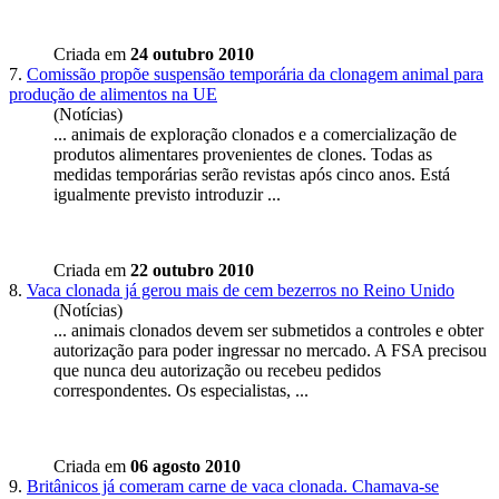
Criada em
24 outubro 2010
7.
Comissão propõe suspensão temporária da clonagem animal para
produção de alimentos na UE
(Notícias)
... animais de exploração
clonados
e a comercialização de
produtos alimentares provenientes de clones. Todas as
medidas temporárias serão revistas após cinco anos. Está
igualmente previsto introduzir ...
Criada em
22 outubro 2010
8.
Vaca clonada já gerou mais de cem bezerros no Reino Unido
(Notícias)
... animais
clonados
devem ser submetidos a controles e obter
autorização para poder ingressar no mercado. A FSA precisou
que nunca deu autorização ou recebeu pedidos
correspondentes. Os especialistas, ...
Criada em
06 agosto 2010
9.
Britânicos já comeram carne de vaca clonada. Chamava-se