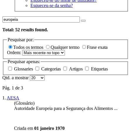
Esqueceu-se do nome de utilizador?
Esqueceu-se da senha?
Total:
52
results found.
Pesquisar por:
Todos os termos
Qualquer termo
Frase exata
Ordem:
Pesquisar apenas:
Glossaries
Categorias
Artigos
Etiquetas
Qtd. a mostrar
Pág. 1 de 3
1.
AESA
(Glossário)
Autoridade
Europeia
para a Segurança dos Alimentos ...
Criada em
01 janeiro 1970