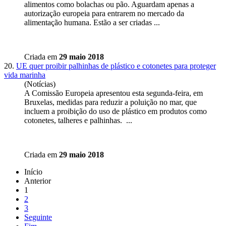
alimentos como bolachas ou pão. Aguardam apenas a
autorização
europeia
para entrarem no mercado da
alimentação humana. Estão a ser criadas ...
Criada em
29 maio 2018
20.
UE quer proibir palhinhas de plástico e cotonetes para proteger
vida marinha
(Notícias)
A Comissão
Europeia
apresentou esta segunda-feira, em
Bruxelas, medidas para reduzir a poluição no mar, que
incluem a proibição do uso de plástico em produtos como
cotonetes, talheres e palhinhas. ...
Criada em
29 maio 2018
Início
Anterior
1
2
3
Seguinte