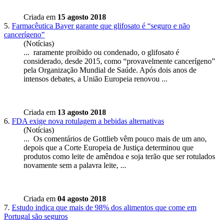
Criada em
15 agosto 2018
5.
Farmacêutica Bayer garante que glifosato é “seguro e não
cancerígeno”
(Notícias)
... raramente proibido ou condenado, o glifosato é
considerado, desde 2015, como “provavelmente cancerígeno”
pela Organização Mundial de Saúde. Após dois anos de
intensos debates, a União
Europeia
renovou ...
Criada em
13 agosto 2018
6.
FDA exige nova rotulagem a bebidas alternativas
(Notícias)
... Os comentários de Gottlieb vêm pouco mais de um ano,
depois que a Corte
Europeia
de Justiça determinou que
produtos como leite de amêndoa e soja terão que ser rotulados
novamente sem a palavra leite, ...
Criada em
04 agosto 2018
7.
Estudo indica que mais de 98% dos alimentos que come em
Portugal são seguros