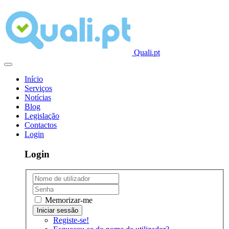
Quali.pt
Início
Serviços
Notícias
Blog
Legislação
Contactos
Login
Login
Memorizar-me
Registe-se!