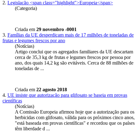
2.
Legislação <span class="highlight">Europeia</span>
(Categoria)
Criada em
29 novembro -0001
3.
Famílias da UE desperdiçam mais de 17 milhões de toneladas de
frutas e legumes frescos por ano
(Notícias)
Artigo conclui que os agregados familiares da UE descartam
cerca de 35,3 kg de frutas e legumes frescos por pessoa por
ano, dos quais 14,2 kg são evitáveis. Cerca de 88 milhões de
toneladas de ...
Criada em
22 agosto 2018
4.
UE insiste que autorização para glifosato se baseia em provas
científicas
(Notícias)
A Comissão
Europeia
afirmou hoje que a autorização para os
herbicidas com glifosato, válida para os próximos cinco anos,
"está baseada em provas científicas" e recordou que os países
têm liberdade d ...