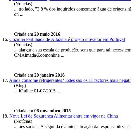
(Notícias)
... tro lado, "3,8 % dos inquiridos consomem água de origens nã
on ...
Criada em
20 maio 2016
16.
Cozinha Partilhada de Alfazina é projeto inovador em Portugal
(Notícias)
... alargar a sua escala de produção, sem que para tal necessi
CMAlmada/Zoom
online
...
Criada em
20 janeiro 2016
17.
Ainda consome refrigerantes? Estes são os 11 factores mais negati
(Blog)
... I
Online
01-07-2015 ...
Criada em
06 novembro 2015
18.
Nova Lei de Segurança Alimentar entra em vigor na China
(Notícias)
... ões sociais. A segunda é a intensificação da responsabiliza