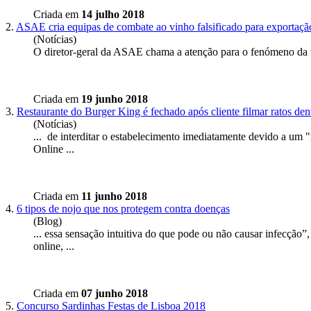
Criada em
14 julho 2018
2.
ASAE cria equipas de combate ao vinho falsificado para exportaç
(Notícias)
O diretor-geral da ASAE chama a atenção para o fenómeno da
Criada em
19 junho 2018
3.
Restaurante do Burger King é fechado após cliente filmar ratos den
(Notícias)
... de interditar o estabelecimento imediatamente devido a um 
Online
...
Criada em
11 junho 2018
4.
6 tipos de nojo que nos protegem contra doenças
(Blog)
... essa sensação intuitiva do que pode ou não causar infecção”
online
, ...
Criada em
07 junho 2018
5.
Concurso Sardinhas Festas de Lisboa 2018