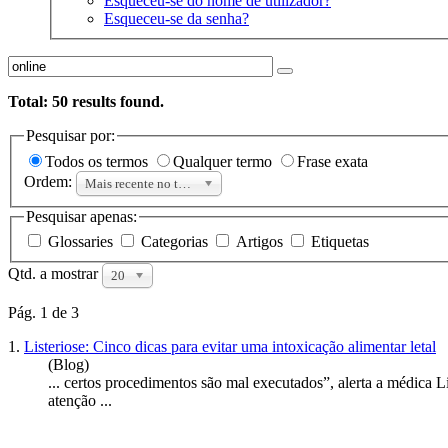
Esqueceu-se do nome de utilizador?
Esqueceu-se da senha?
Total:
50
results found.
Pesquisar por:
Todos os termos
Qualquer termo
Frase exata
Ordem:
Mais recente no topo
Pesquisar apenas:
Glossaries
Categorias
Artigos
Etiquetas
Qtd. a mostrar
20
Pág. 1 de 3
1.
Listeriose: Cinco dicas para evitar uma intoxicação alimentar letal
(Blog)
... certos procedimentos são mal executados”, alerta a médica 
atenção ...