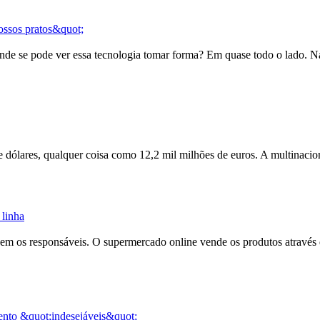
nossos pratos&quot;
. Onde se pode ver essa tecnologia tomar forma? Em quase todo o lado
e dólares, qualquer coisa como 12,2 mil milhões de euros. A multinaci
 linha
dizem os responsáveis. O supermercado
online
vende os produtos através d
ento &quot;indesejáveis&quot;