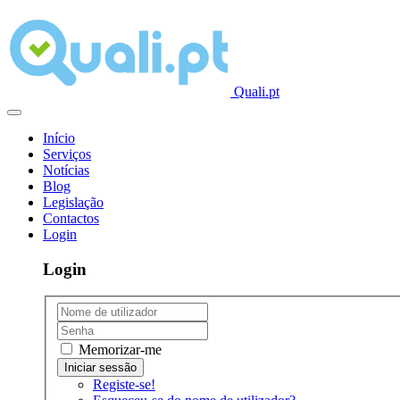
Quali.pt
Início
Serviços
Notícias
Blog
Legislação
Contactos
Login
Login
Memorizar-me
Registe-se!