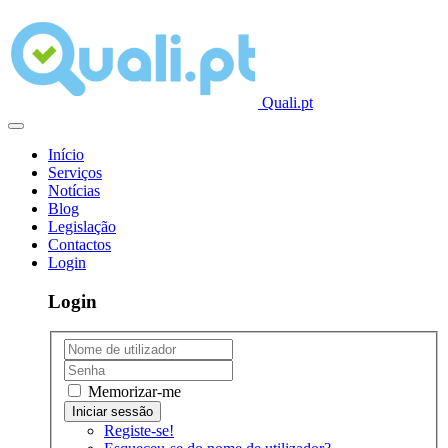
Quali.pt
Início
Serviços
Notícias
Blog
Legislação
Contactos
Login
Login
Memorizar-me
Registe-se!