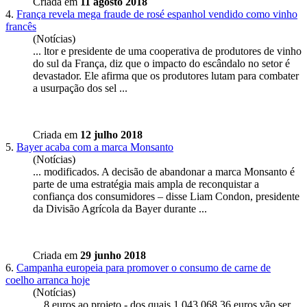
Criada em
11 agosto 2018
4.
França revela mega fraude de rosé espanhol vendido como vinho
francês
(Notícias)
... ltor e
presidente
de uma cooperativa de produtores de vinho
do sul da França, diz que o impacto do escândalo no setor é
devastador. Ele afirma que os produtores lutam para combater
a usurpação dos sel ...
Criada em
12 julho 2018
5.
Bayer acaba com a marca Monsanto
(Notícias)
... modificados. A decisão de abandonar a marca Monsanto é
parte de uma estratégia mais ampla de reconquistar a
confiança dos consumidores – disse Liam Condon,
presidente
da Divisão Agrícola da Bayer durante ...
Criada em
29 junho 2018
6.
Campanha europeia para promover o consumo de carne de
coelho arranca hoje
(Notícias)
... 8 euros ao projeto - dos quais 1.043.068,36 euros vão ser