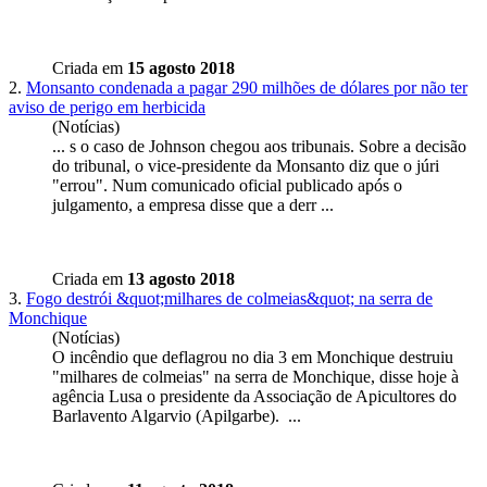
Criada em
15 agosto 2018
2.
Monsanto condenada a pagar 290 milhões de dólares por não ter
aviso de perigo em herbicida
(Notícias)
... s o caso de Johnson chegou aos tribunais. Sobre a decisão
do tribunal, o vice-
presidente
da Monsanto diz que o júri
"errou". Num comunicado oficial publicado após o
julgamento, a empresa disse que a derr ...
Criada em
13 agosto 2018
3.
Fogo destrói &quot;milhares de colmeias&quot; na serra de
Monchique
(Notícias)
O incêndio que deflagrou no dia 3 em Monchique destruiu
"milhares de colmeias" na serra de Monchique, disse hoje à
agência Lusa o
presidente
da Associação de Apicultores do
Barlavento Algarvio (Apilgarbe). ...