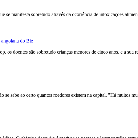
que se manifesta
sobretudo
através da ocorrência de intoxicações alimenta
a angolana do Bié
gop, os doentes são
sobretudo
crianças menores de cinco anos, e a sua re
ão se sabe ao certo quantos roedores existem na capital. "Há muitos mui