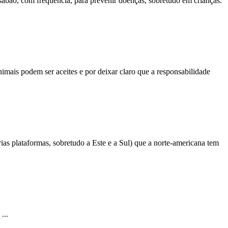
sabão, com frequência, para prevenir doenças,
sobretudo
em crianças.
animais podem ser aceites e por deixar claro que a responsabilidade
rias plataformas,
sobretudo
a Este e a Sul) que a norte-americana tem
...