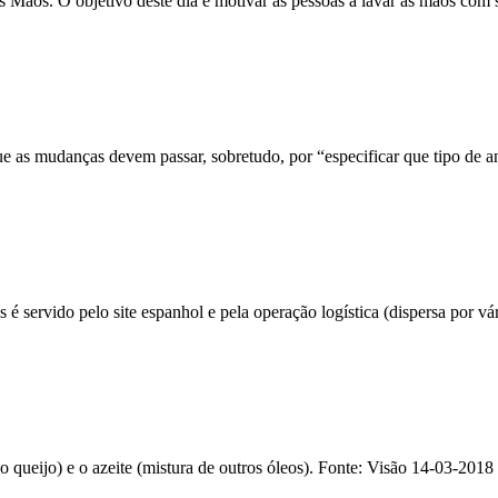
Mãos. O objetivo deste dia é motivar as pessoas a lavar as mãos com 
que as mudanças devem passar,
sobretudo
, por “especificar que tipo de 
 servido pelo site espanhol e pela operação logística (dispersa por vá
o queijo) e o azeite (mistura de outros óleos). Fonte: Visão 14-03-2018 