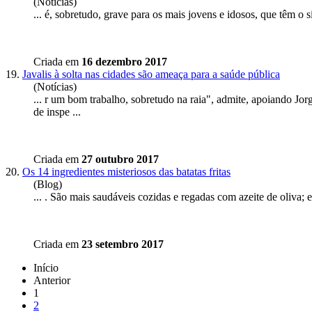
(Notícias)
... é,
sobretudo
, grave para os mais jovens e idosos, que têm o 
Criada em
16 dezembro 2017
19.
Javalis à solta nas cidades são ameaça para a saúde pública
(Notícias)
... r um bom trabalho,
sobretudo
na raia", admite, apoiando Jor
de inspe ...
Criada em
27 outubro 2017
20.
Os 14 ingredientes misteriosos das batatas fritas
(Blog)
... . São mais saudáveis cozidas e regadas com azeite de oliva; e 
Criada em
23 setembro 2017
Início
Anterior
1
2