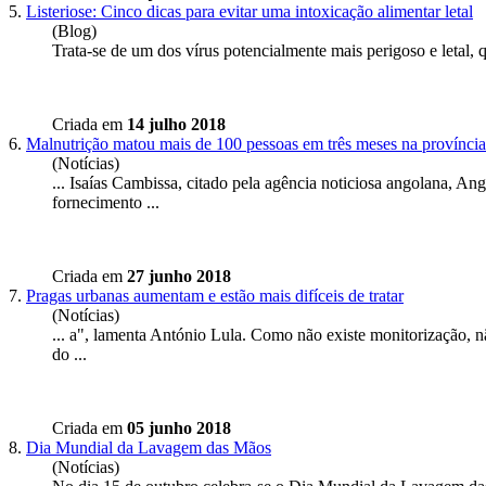
5.
Listeriose: Cinco dicas para evitar uma intoxicação alimentar letal
(Blog)
Trata-se de um dos vírus potencialmente mais perigoso e letal, 
Criada em
14 julho 2018
6.
Malnutrição matou mais de 100 pessoas em três meses na provínci
(Notícias)
... Isaías Cambissa, citado pela agência noticiosa angolana, An
fornecimento ...
Criada em
27 junho 2018
7.
Pragas urbanas aumentam e estão mais difíceis de tratar
(Notícias)
... a", lamenta António Lula. Como não existe monitorização, n
do ...
Criada em
05 junho 2018
8.
Dia Mundial da Lavagem das Mãos
(Notícias)