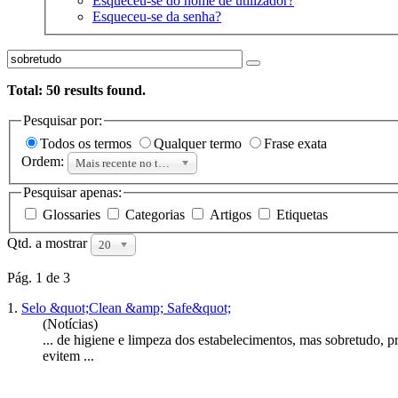
Esqueceu-se do nome de utilizador?
Esqueceu-se da senha?
Total:
50
results found.
Pesquisar por:
Todos os termos
Qualquer termo
Frase exata
Ordem:
Mais recente no topo
Pesquisar apenas:
Glossaries
Categorias
Artigos
Etiquetas
Qtd. a mostrar
20
Pág. 1 de 3
1.
Selo &quot;Clean &amp; Safe&quot;
(Notícias)
... de higiene e limpeza dos estabelecimentos, mas
sobretudo
, p
evitem ...