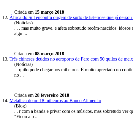
Criada em
15 março 2018
12.
África do Sul encontra origem de surto de listeriose que já deixo
(Notícias)
... , mas muito grave, e afeta
sobretudo
recém-nascidos, idosos e
algu ...
Criada em
08 março 2018
13.
Três chineses detidos no aeroporto de Faro com 50 quilos de mei
(Notícias)
... quilo pode chegar aos mil euros. É muito apreciado no contin
no ...
Criada em
28 fevereiro 2018
14.
Metallica doam 18 mil euros ao Banco Alimentar
(Blog)
... r com a banda e privar com os músicos, mas
sobretudo
ver qu
"Ficou a p ...