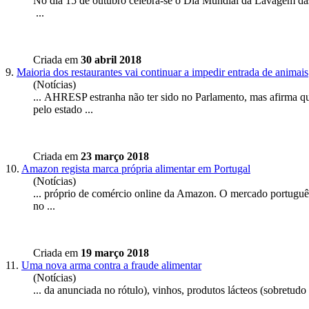
No dia 15 de outubro celebra-se o Dia Mundial da Lavagem das 
...
Criada em
30 abril 2018
9.
Maioria dos restaurantes vai continuar a impedir entrada de animais
(Notícias)
... AHRESP estranha não ter sido no Parlamento, mas afirma 
pelo estado ...
Criada em
23 março 2018
10.
Amazon regista marca própria alimentar em Portugal
(Notícias)
... próprio de comércio online da Amazon. O mercado português é
no ...
Criada em
19 março 2018
11.
Uma nova arma contra a fraude alimentar
(Notícias)
... da anunciada no rótulo), vinhos, produtos lácteos (
sobretudo