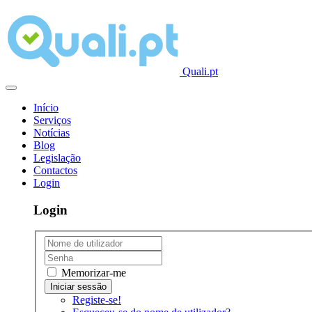
Quali.pt
Início
Serviços
Notícias
Blog
Legislação
Contactos
Login
Login
Memorizar-me
Registe-se!