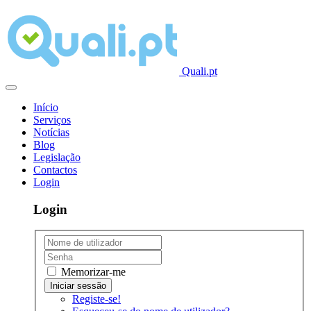
Quali.pt
Início
Serviços
Notícias
Blog
Legislação
Contactos
Login
Login
Memorizar-me
Registe-se!