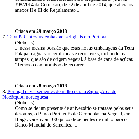
398/2014 da Comissão, de 22 de abril de 2014, que altera os
anexos II e III do Regulamento ...
Criada em
29 março 2018
7.
Tetra Pak introduz embalagens digitais em Portugal
(Notícias)
... nessa mesma ocasião que estas novas embalagens da Tetra
Pak para água são certificadas e recicláveis, incluindo as
tampas, que são de origem
vegetal
, à base de cana de açúcar.
“Temos o compromisso de recorrer ...
Criada em
28 março 2018
8.
Portugal envia sementes de milho para a &quot;Arca de
Noé&quot; norueguesa
(Notícias)
Como se de um presente de aniversário se tratasse pelos seus
dez anos, o Banco Português de Germoplasma
Vegetal
, em
Braga, vai enviar 100 quilos de sementes de milho para o
Banco Mundial de Sementes, ...