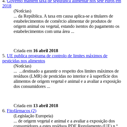
4.
Governo mantém taxa de segurança alimentar nos sete euros em
2018
(Notícias)
... da República. A taxa em causa aplica-se a titulares de
estabelecimentos de comércio alimentar de produtos de
origem animal ou
vegetal
, estando isentos do pagamento os
estabelecimentos com uma área ...
Criada em
16 abril 2018
5.
UE publica programa de controlo de limites máximos de
pesticidas nos alimentos
(Notícias)
... ...destinado a garantir o respeito dos limites máximos de
resíduos (LMR) de pesticidas no interior e à superfície dos
alimentos de origem
vegetal
e animal e a avaliar a exposição
dos consumidores ...
Criada em
13 abril 2018
6.
Fitofármacos (2)
(Legislação Europeia)
... de origem
vegetal
e animal e a avaliar a exposição dos
consumidores a estes resíduos PDF Regulamento (UE) n.º