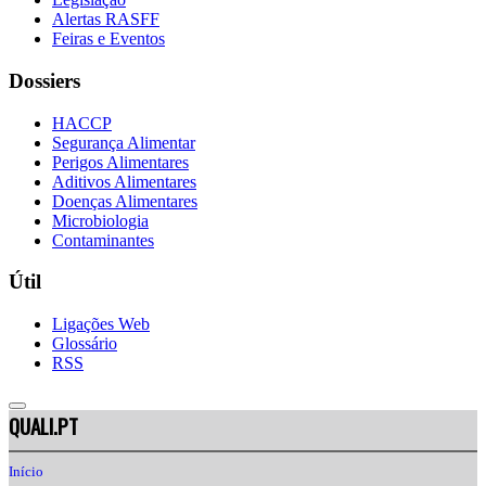
Alertas RASFF
Feiras e Eventos
Dossiers
HACCP
Segurança Alimentar
Perigos Alimentares
Aditivos Alimentares
Doenças Alimentares
Microbiologia
Contaminantes
Útil
Ligações Web
Glossário
RSS
QUALI.PT
Início