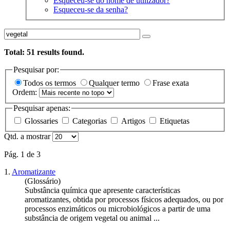
Esqueceu-se do nome de utilizador?
Esqueceu-se da senha?
Total:
51
results found.
Pesquisar por:
Todos os termos
Qualquer termo
Frase exata
Ordem:
Pesquisar apenas:
Glossaries
Categorias
Artigos
Etiquetas
Qtd. a mostrar
Pág. 1 de 3
1.
Aromatizante
(Glossário)
Substância química que apresente características
aromatizantes, obtida por processos físicos adequados, ou por
processos enzimáticos ou microbiológicos a partir de uma
substância de origem
vegetal
ou animal ...