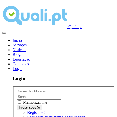
Quali.pt
Início
Serviços
Notícias
Blog
Legislação
Contactos
Login
Login
Memorizar-me
Registe-se!