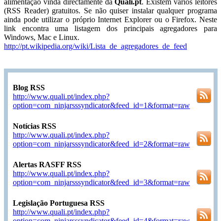
alimentação vinda directamente da
Quali.pt
. Existem vários leitores
(RSS Reader) gratuitos. Se não quiser instalar qualquer programa
ainda pode utilizar o próprio Internet Explorer ou o Firefox. Neste
link encontra uma listagem dos principais agregadores para
Windows, Mac e Linux.
http://pt.wikipedia.org/wiki/Lista_de_agregadores_de_feed
Blog RSS
http://www.quali.pt/index.php?
option=com_ninjarsssyndicator&feed_id=1&format=raw
Notícias RSS
http://www.quali.pt/index.php?
option=com_ninjarsssyndicator&feed_id=2&format=raw
Alertas RASFF RSS
http://www.quali.pt/index.php?
option=com_ninjarsssyndicator&feed_id=3&format=raw
Legislação Portuguesa RSS
http://www.quali.pt/index.php?
option=com_ninjarsssyndicator&feed_id=4&format=raw