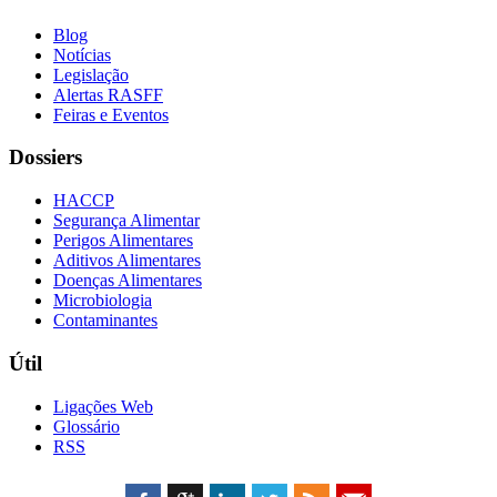
Blog
Notícias
Legislação
Alertas RASFF
Feiras e Eventos
Dossiers
HACCP
Segurança Alimentar
Perigos Alimentares
Aditivos Alimentares
Doenças Alimentares
Microbiologia
Contaminantes
Útil
Ligações Web
Glossário
RSS