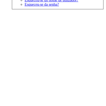
Esqueceu-se do nome de utilizador?
Esqueceu-se da senha?