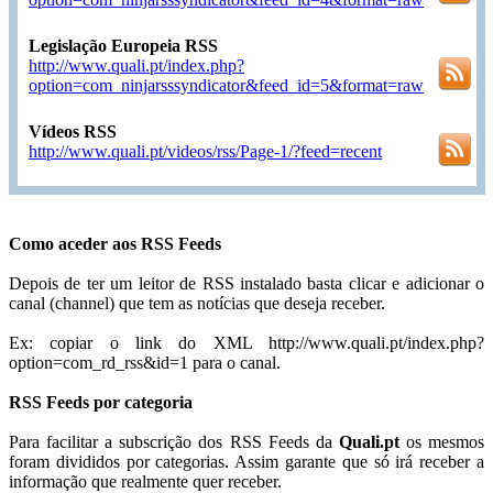
Legislação Europeia RSS
http://www.quali.pt/index.php?
option=com_ninjarsssyndicator&feed_id=5&format=raw
Vídeos RSS
http://www.quali.pt/videos/rss/Page-1/?feed=recent
Como aceder aos RSS Feeds
Depois de ter um leitor de RSS instalado basta clicar e adicionar o
canal (channel) que tem as notícias que deseja receber.
Ex: copiar o link do XML http://www.quali.pt/index.php?
option=com_rd_rss&id=1 para o canal.
RSS Feeds por categoria
Para facilitar a subscrição dos RSS Feeds da
Quali.pt
os mesmos
foram divididos por categorias. Assim garante que só irá receber a
informação que realmente quer receber.