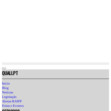
QUALI.PT
Início
Blog
Notícias
Legislação
Alertas RASFF
Feiras e Eventos