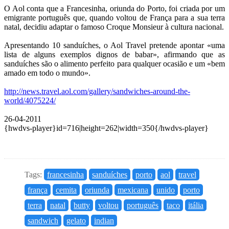
O Aol conta que a Francesinha, oriunda do Porto, foi criada por um
emigrante português que, quando voltou de França para a sua terra
natal, decidiu adaptar o famoso Croque Monsieur à cultura nacional.
Apresentando 10 sanduíches, o Aol Travel pretende apontar «uma
lista de alguns exemplos dignos de babar», afirmando que as
sanduíches são o alimento perfeito para qualquer ocasião e um «bem
amado em todo o mundo».
http://news.travel.aol.com/gallery/sandwiches-around-the-
world/4075224/
26-04-2011
{hwdvs-player}id=716|height=262|width=350{/hwdvs-player}
Tags:
francesinha
sanduíches
porto
aol
travel
frança
cemita
oriunda
mexicana
unido
porto
terra
natal
butty
voltou
português
taco
itália
sandwich
gelato
indian