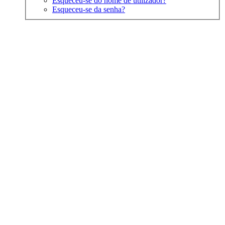
Esqueceu-se do nome de utilizador?
Esqueceu-se da senha?