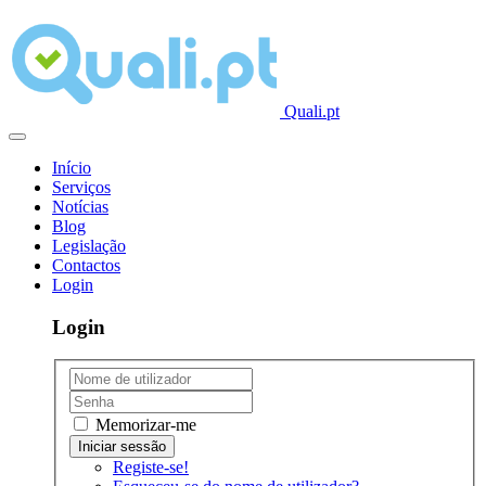
Quali.pt
Início
Serviços
Notícias
Blog
Legislação
Contactos
Login
Login
Memorizar-me
Registe-se!