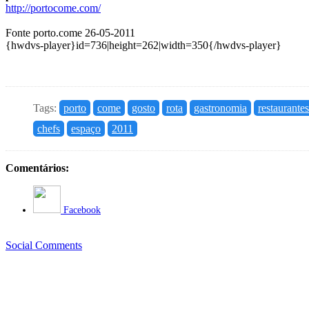
http://portocome.com/
Fonte porto.come 26-05-2011
{hwdvs-player}id=736|height=262|width=350{/hwdvs-player}
Tags:
porto
come
gosto
rota
gastronomia
restaurantes
chefs
espaço
2011
Comentários:
Facebook
Social Comments