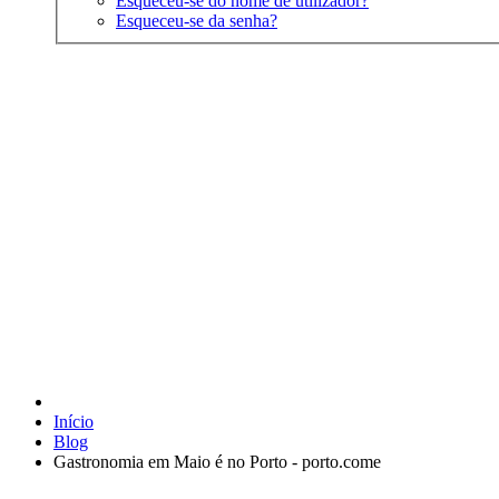
Esqueceu-se do nome de utilizador?
Esqueceu-se da senha?
Início
Blog
Gastronomia em Maio é no Porto - porto.come