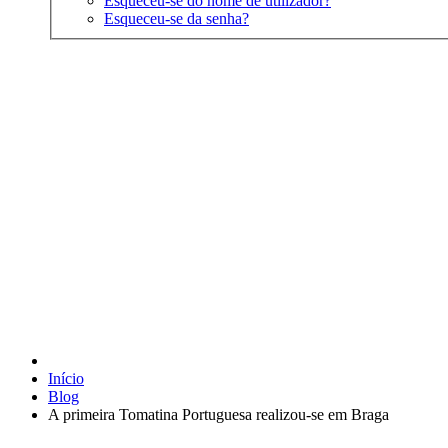
Esqueceu-se do nome de utilizador?
Esqueceu-se da senha?
Início
Blog
A primeira Tomatina Portuguesa realizou-se em Braga