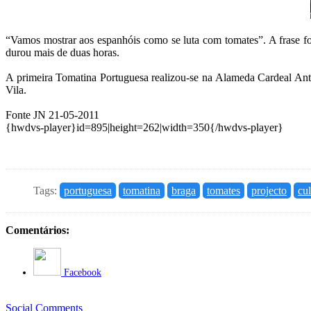
“Vamos mostrar aos espanhóis como se luta com tomates”. A frase foi
durou mais de duas horas.
A primeira Tomatina Portuguesa realizou-se na Alameda Cardeal Antó
Vila.
Fonte JN 21-05-2011
{hwdvs-player}id=895|height=262|width=350{/hwdvs-player}
Tags:
portuguesa
tomatina
braga
tomates
projecto
cul
Comentários:
Facebook
Social Comments