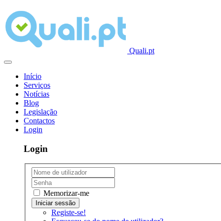
Quali.pt
Início
Serviços
Notícias
Blog
Legislação
Contactos
Login
Login
Memorizar-me
Registe-se!