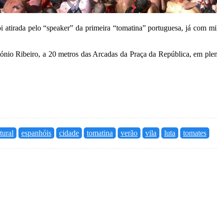
 atirada pelo “speaker” da primeira “tomatina” portuguesa, já com mi
nio Ribeiro, a 20 metros das Arcadas da Praça da República, em pleno 
tural
espanhóis
cidade
tomatina
verão
vila
luta
tomates