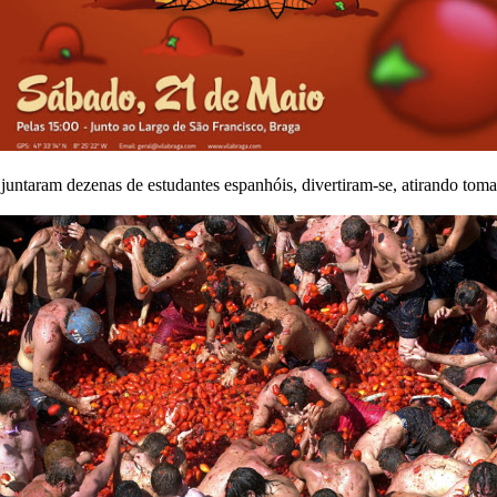
 juntaram dezenas de estudantes espanhóis, divertiram-se, atirando toma