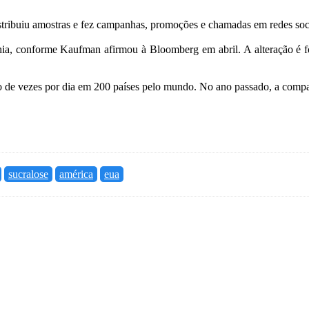
istribuiu amostras e fez campanhas, promoções e chamadas em redes soc
a, conforme Kaufman afirmou à Bloomberg em abril. A alteração é foc
 de vezes por dia em 200 países pelo mundo. No ano passado, a companh
sucralose
américa
eua