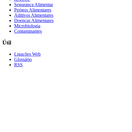
Segurança Alimentar
Perigos Alimentares
Aditivos Alimentares
Doenças Alimentares
Microbiologia
Contaminantes
Útil
Ligações Web
Glossário
RSS