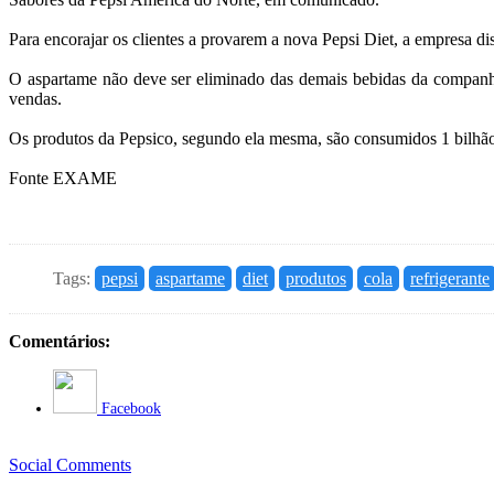
Para encorajar os clientes a provarem a nova Pepsi Diet, a empresa d
O aspartame não deve ser eliminado das demais bebidas da companhi
vendas.
Os produtos da Pepsico, segundo ela mesma, são consumidos 1 bilhão
Fonte EXAME
Tags:
pepsi
aspartame
diet
produtos
cola
refrigerante
Comentários:
Facebook
Social Comments