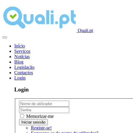
Quali.pt
Início
Serviços
Notícias
Blog
Legislação
Contactos
Login
Login
Memorizar-me
Registe-se!