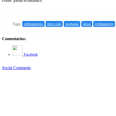
Fonte: jornal economico
Tags:
embalagens
tetra pak
portugal
água
embalagem
Comentários:
Facebook
Social Comments