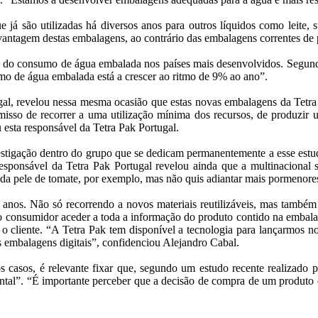
e já são utilizadas há diversos anos para outros líquidos como leite,
antagem destas embalagens, ao contrário das embalagens correntes de pl
to do consumo de água embalada nos países mais desenvolvidos. Segund
umo de água embalada está a crescer ao ritmo de 9% ao ano”.
al, revelou nessa mesma ocasião que estas novas embalagens da Tetra P
isso de recorrer a uma utilização mínima dos recursos, de produzir 
 esta responsável da Tetra Pak Portugal.
tigação dentro do grupo que se dedicam permanentemente a esse estudo
 responsável da Tetra Pak Portugal revelou ainda que a multinacional
 da pele de tomate, por exemplo, mas não quis adiantar mais pormenores
nos. Não só recorrendo a novos materiais reutilizáveis, mas também 
o consumidor aceder a toda a informação do produto contido na embala
ar o cliente. “A Tetra Pak tem disponível a tecnologia para lançarmos
 embalagens digitais”, confidenciou Alejandro Cabal.
 casos, é relevante fixar que, segundo um estudo recente realizado p
tal”. “É importante perceber que a decisão de compra de um produto é 