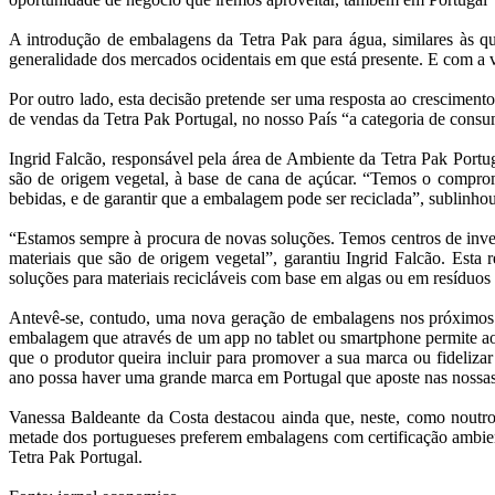
A introdução de embalagens da Tetra Pak para água, similares às qu
generalidade dos mercados ocidentais em que está presente. E com a v
Por outro lado, esta decisão pretende ser uma resposta ao crescimen
de vendas da Tetra Pak Portugal, no nosso País “a categoria de cons
Ingrid Falcão, responsável pela área de Ambiente da Tetra Pak Portug
são de origem vegetal, à base de cana de açúcar. “Temos o comprom
bebidas, e de garantir que a embalagem pode ser reciclada”, sublinhou
“Estamos sempre à procura de novas soluções. Temos centros de inves
materiais que são de origem vegetal”, garantiu Ingrid Falcão. Esta
soluções para materiais recicláveis com base em algas ou em resíduos
Antevê-se, contudo, uma nova geração de embalagens nos próximos a
embalagem que através de um app no tablet ou smartphone permite a
que o produtor queira incluir para promover a sua marca ou fideliz
ano possa haver uma grande marca em Portugal que aposte nas nossas
Vanessa Baldeante da Costa destacou ainda que, neste, como noutros
metade dos portugueses preferem embalagens com certificação ambien
Tetra Pak Portugal.