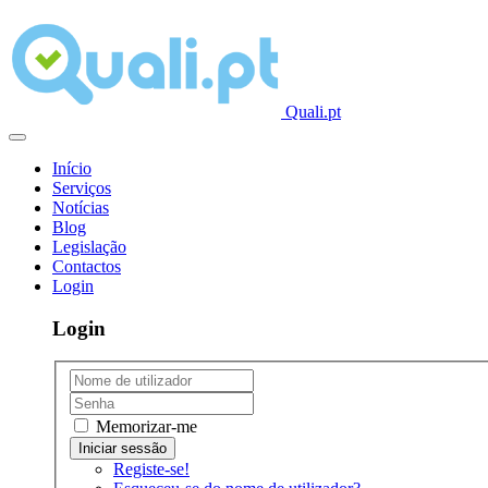
Quali.pt
Início
Serviços
Notícias
Blog
Legislação
Contactos
Login
Login
Memorizar-me
Registe-se!