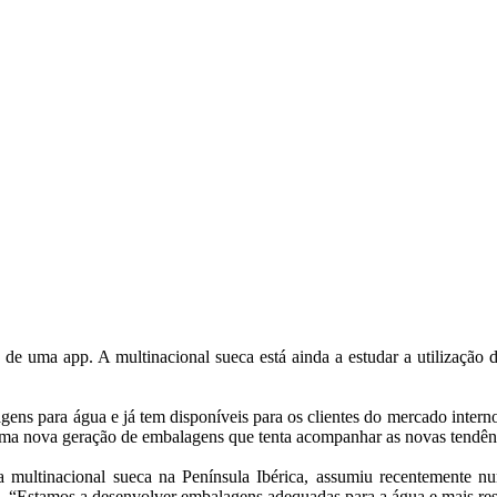
 uma app. A multinacional sueca está ainda a estudar a utilização de
ens para água e já tem disponíveis para os clientes do mercado intern
uma nova geração de embalagens que tenta acompanhar as novas tendênc
a multinacional sueca na Península Ibérica, assumiu recentemente 
 “Estamos a desenvolver embalagens adequadas para a água e mais resp