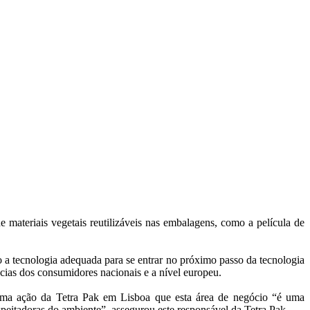
 materiais vegetais reutilizáveis nas embalagens, como a película de
o a tecnologia adequada para se entrar no próximo passo da tecnologia
ias dos consumidores nacionais e a nível europeu.
numa ação da Tetra Pak em Lisboa que esta área de negócio “é uma
eitadoras do ambiente”, assegurou este responsável da Tetra Pak.