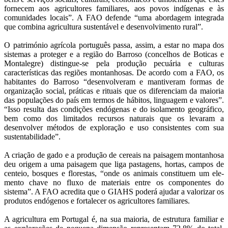
fornecem aos agricultores familiares, aos povos indígenas e às
comunidades locais”. A FAO defende “uma abordagem integrada
que combina agricultura sustentável e desenvolvimento rural”.
O património agrícola português passa, assim, a estar no mapa dos
sistemas a proteger e a região do Barroso (concelhos de Boticas e
Montalegre) distingue-se pela produção pecuária e culturas
características das regiões montanhosas. De acordo com a FAO, os
habitantes do Barroso “desenvolveram e mantiveram formas de
organização social, práticas e rituais que os diferenciam da maioria
das populações do país em termos de hábitos, linguagem e valores”.
“Isso resulta das condições endógenas e do isolamento geográfico,
bem como dos limitados recursos naturais que os levaram a
desenvolver métodos de exploração e uso consistentes com sua
sustentabilidade”.
A criação de gado e a produção de cereais na paisagem montanhosa
deu origem a uma paisagem que liga pastagens, hortas, campos de
centeio, bosques e florestas, “onde os animais constituem um ele-
mento chave no fluxo de materiais entre os componentes do
sistema”. A FAO acredita que o GIAHS poderá ajudar a valorizar os
produtos endógenos e fortalecer os agricultores familiares.
A agricultura em Portugal é, na sua maioria, de estrutura familiar e