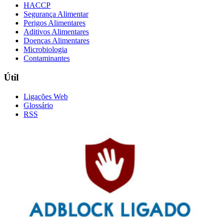
HACCP
Segurança Alimentar
Perigos Alimentares
Aditivos Alimentares
Doenças Alimentares
Microbiologia
Contaminantes
Útil
Ligações Web
Glossário
RSS