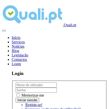
Quali.pt
Início
Serviços
Notícias
Blog
Legislação
Contactos
Login
Login
Memorizar-me
Registe-se!