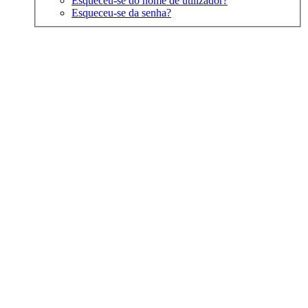
Esqueceu-se do nome de utilizador?
Esqueceu-se da senha?