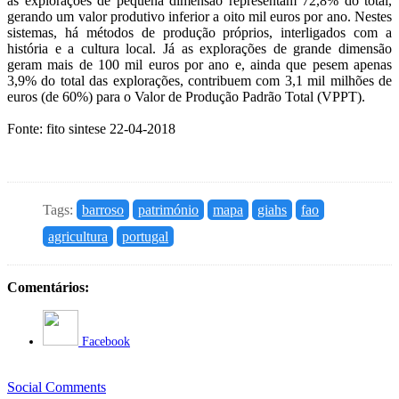
as explorações de pequena dimensão representam 72,8% do total,
gerando um valor produtivo inferior a oito mil euros por ano. Nestes
sistemas, há métodos de produção próprios, interligados com a
história e a cultura local. Já as explorações de grande dimensão
geram mais de 100 mil euros por ano e, ainda que pesem apenas
3,9% do total das explorações, contribuem com 3,1 mil milhões de
euros (de 60%) para o Valor de Produção Padrão Total (VPPT).
Fonte: fito sintese 22-04-2018
Tags:
barroso
património
mapa
giahs
fao
agricultura
portugal
Comentários:
Facebook
Social Comments