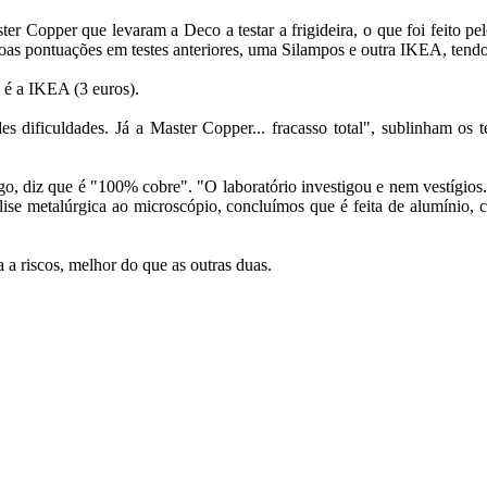
 Copper que levaram a Deco a testar a frigideira, o que foi feito pel
oas pontuações em testes anteriores, uma Silampos e outra IKEA, tendo
a é a IKEA (3 euros).
s dificuldades. Já a Master Copper... fracasso total", sublinham os 
go, diz que é "100% cobre". "O laboratório investigou e nem vestígios.
lise metalúrgica ao microscópio, concluímos que é feita de alumínio, 
 a riscos, melhor do que as outras duas.