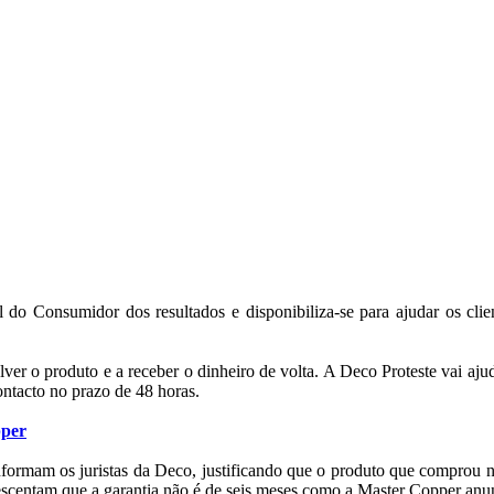
 do Consumidor dos resultados e disponibiliza-se para ajudar os cli
er o produto e a receber o dinheiro de volta. A Deco Proteste vai aju
ntacto no prazo de 48 horas.
pper
informam os juristas da Deco, justificando que o produto que comprou
scentam que a garantia não é de seis meses como a Master Copper anun