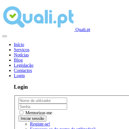
Quali.pt
Início
Serviços
Notícias
Blog
Legislação
Contactos
Login
Login
Memorizar-me
Registe-se!