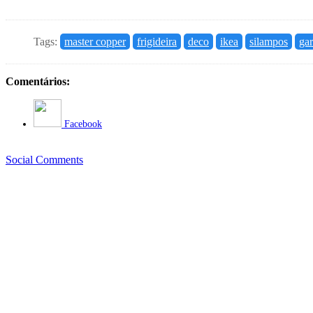
Tags:
master copper
frigideira
deco
ikea
silampos
gar
Comentários:
Facebook
Social Comments