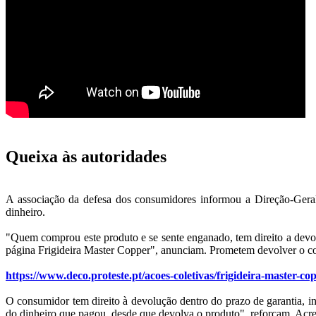
Queixa às autoridades
A associação da defesa dos consumidores informou a Direção-Geral
dinheiro.
"Quem comprou este produto e se sente enganado, tem direito a devolv
página Frigideira Master Copper", anunciam. Prometem devolver o co
https://www.deco.proteste.pt/acoes-coletivas/frigideira-master-co
O consumidor tem direito à devolução dentro do prazo de garantia, 
do dinheiro que pagou, desde que devolva o produto", reforçam. Acre