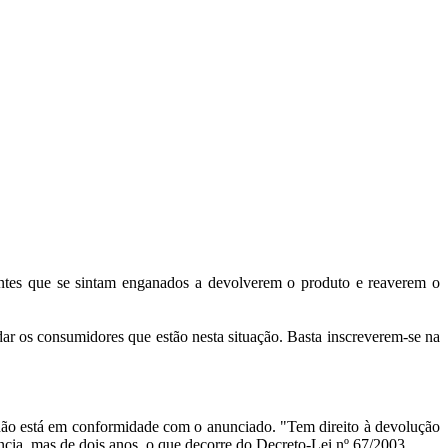
entes que se sintam enganados a devolverem o produto e reaverem o
dar os consumidores que estão nesta situação. Basta inscreverem-se na
 não está em conformidade com o anunciado. "Tem direito à devolução
cia, mas de dois anos, o que decorre do Decreto-Lei nº 67/2003.