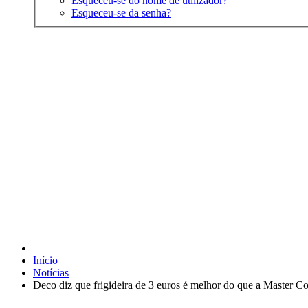
Esqueceu-se do nome de utilizador?
Esqueceu-se da senha?
Início
Notícias
Deco diz que frigideira de 3 euros é melhor do que a Master C