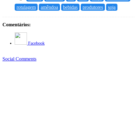
rotulagem
amêndoa
bebidas
produtores
soja
Comentários:
Facebook
Social Comments