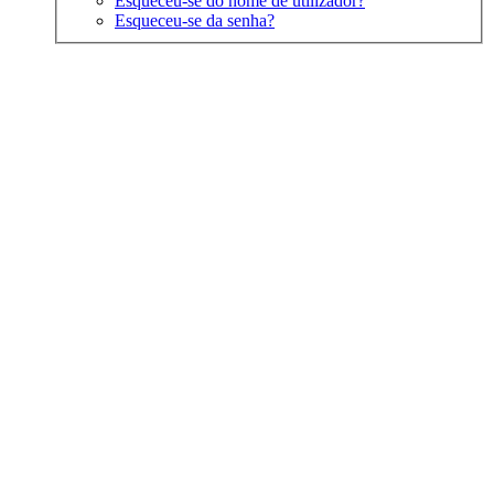
Esqueceu-se do nome de utilizador?
Esqueceu-se da senha?