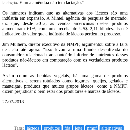
lactação. E uma amêndoa não tem lactação."
Os números indicam que as alternativas aos lácteos são uma
indústria em expansão. A Mintel, agência de pesquisa de mercado,
diz que, desde 2012, as vendas americanas destes produtos
aumentaram 61%, com uma receita de US$ 2,11 bilhões. Isso é
indicativo do valor que a indústria de lácteos perdeu no processo.
Jim Mulhern, diretor executivo da NMPF, argumentou sobre a falta
de ação até agora: “isso levou a uma fraude desenfreada do
consumidor relacionada ao conteúdo inferior de nutrientes desses
produtos não-lácteos em comparação com os verdadeiros produtos
lácteos".
Assim como as bebidas vegetais, há uma gama de produtos
alternativos a serem rotulados como iogurtes, queijos, gelados e
manteigas, produtos que muitos grupos lácteos, como a NMPF,
dizem prejudicar o bem-estar dos produtores e marcas de lácteos.
27-07-2018
Tags:
lácteos
produtos
fda
leite
nmpf
alternativas