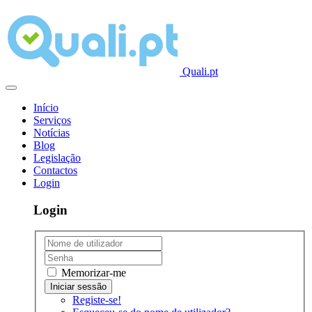
Quali.pt
Início
Serviços
Notícias
Blog
Legislação
Contactos
Login
Login
Memorizar-me
Registe-se!