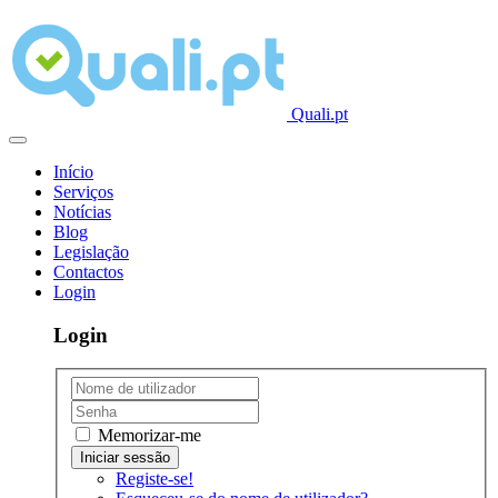
Quali.pt
Início
Serviços
Notícias
Blog
Legislação
Contactos
Login
Login
Memorizar-me
Registe-se!