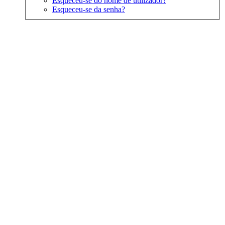
Esqueceu-se do nome de utilizador?
Esqueceu-se da senha?