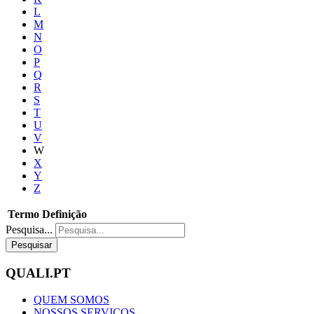
L
M
N
O
P
Q
R
S
T
U
V
W
X
Y
Z
Termo
Definição
Pesquisa...
Pesquisar
QUALI.PT
QUEM SOMOS
NOSSOS SERVIÇOS