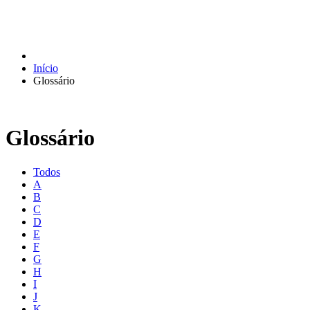
Início
Glossário
Glossário
Todos
A
B
C
D
E
F
G
H
I
J
K